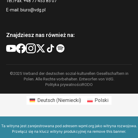
Tel./Fax: +48 77 453 85 07
E-mail:
biuro@vdg.pl
Znajdziesz nas również na:
©2025 Verband der deutschen sozial-kulturellen Gesellschaftern in
Polen. Alle Rechte vorbehalten. Entworfen von VdG.
Polityka prywatności
RODO
Deutsch
(
Niemiecki
)
Polski
Ta witryna jest zarejestrowana pod adresem
wpml.org
jako witryna rozwojowa.
Przełącz się na klucz witryny produkcyjnej na
remove this banner
.