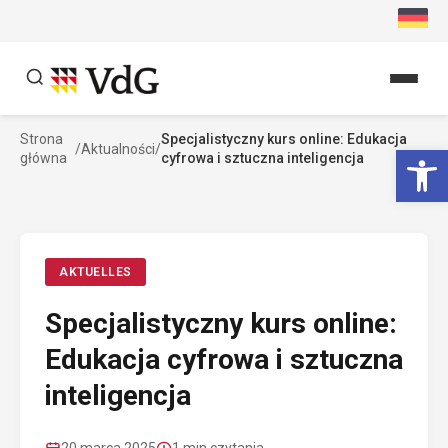
Przejdź
do
treści
Strona
Specjalistyczny kurs online: Edukacja
Szukaj
Ot
/
Aktualności
/
główna
cyfrowa i sztuczna inteligencja
Szukaj
AKTUELLES
Specjalistyczny kurs online:
Edukacja cyfrowa i sztuczna
inteligencja