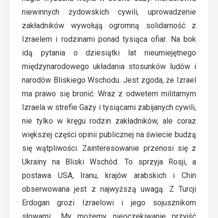
niewinnych żydowskich cywili, uprowadzenie
zakładników wywołują ogromną solidarność z
Izraelem i rodzinami ponad tysiąca ofiar. Na bok
idą pytania o dziesiątki lat nieumiejętnego
międzynarodowego układania stosunków ludów i
narodów Bliskiego Wschodu. Jest zgoda, że Izrael
ma prawo się bronić. Wraz z odwetem militarnym
Izraela w strefie Gazy i tysiącami zabijanych cywili,
nie tylko w kręgu rodzin zakładników, ale coraz
większej części opinii publicznej na świecie budzą
się wątpliwości. Zainteresowanie przenosi się z
Ukrainy na Bliski Wschód. To sprzyja Rosji, a
postawa USA, Iranu, krajów arabskich i Chin
obserwowana jest z najwyższą uwagą. Z Turcji
Erdogan grozi Izraelowi i jego sojusznikom
słowami: „My możemy nieoczekiwanie przyjść