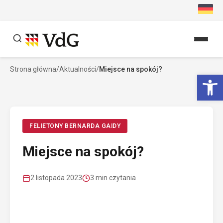
Przejdź
do
treści
Strona główna
/
Aktualności
/
Miejsce na spokój?
Szukaj
Ot
Szukaj
FELIETONY BERNARDA GAIDY
Miejsce na spokój?
2 listopada 2023
3 min czytania