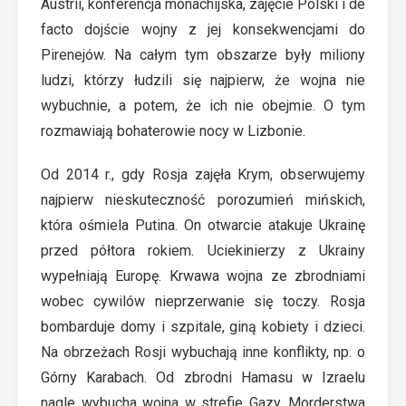
Austrii, konferencja monachijska, zajęcie Polski i de
facto dojście wojny z jej konsekwencjami do
Pirenejów. Na całym tym obszarze były miliony
ludzi, którzy łudzili się najpierw, że wojna nie
wybuchnie, a potem, że ich nie obejmie. O tym
rozmawiają bohaterowie nocy w Lizbonie.
Od 2014 r., gdy Rosja zajęła Krym, obserwujemy
najpierw nieskuteczność porozumień mińskich,
która ośmiela Putina. On otwarcie atakuje Ukrainę
przed półtora rokiem. Uciekinierzy z Ukrainy
wypełniają Europę. Krwawa wojna ze zbrodniami
wobec cywilów nieprzerwanie się toczy. Rosja
bombarduje domy i szpitale, giną kobiety i dzieci.
Na obrzeżach Rosji wybuchają inne konflikty, np. o
Górny Karabach. Od zbrodni Hamasu w Izraelu
nagle wybucha wojna w strefie Gazy. Morderstwa