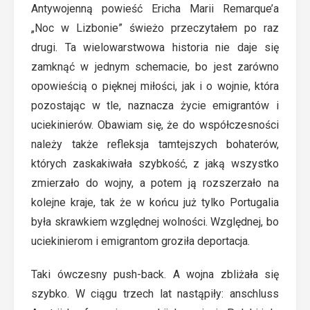
Antywojenną powieść Ericha Marii Remarque’a
„Noc w Lizbonie” świeżo przeczytałem po raz
drugi. Ta wielowarstwowa historia nie daje się
zamknąć w jednym schemacie, bo jest zarówno
opowieścią o pięknej miłości, jak i o wojnie, która
pozostając w tle, naznacza życie emigrantów i
uciekinierów. Obawiam się, że do współczesności
należy także refleksja tamtejszych bohaterów,
których zaskakiwała szybkość, z jaką wszystko
zmierzało do wojny, a potem ją rozszerzało na
kolejne kraje, tak że w końcu już tylko Portugalia
była skrawkiem względnej wolności. Względnej, bo
uciekinierom i emigrantom groziła deportacja.
Taki ówczesny push-back. A wojna zbliżała się
szybko. W ciągu trzech lat nastąpiły: anschluss