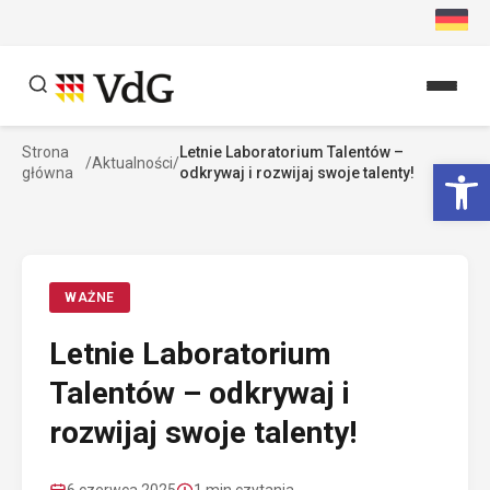
Przejdź
do
treści
Strona
Letnie Laboratorium Talentów –
Szukaj
Ot
/
Aktualności
/
główna
odkrywaj i rozwijaj swoje talenty!
Szukaj
WAŻNE
Letnie Laboratorium
Talentów – odkrywaj i
rozwijaj swoje talenty!