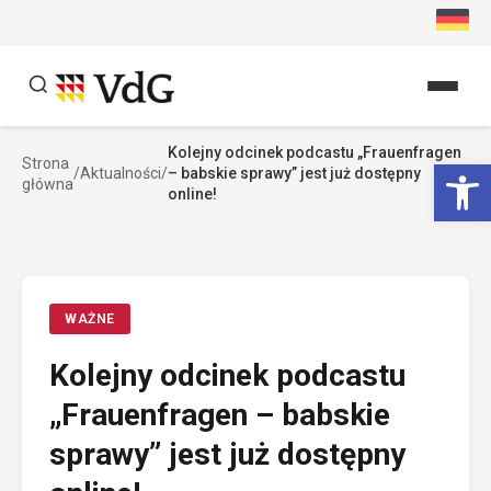
Przejdź
do
treści
Kolejny odcinek podcastu „Frauenfragen
Szukaj
Ot
Strona
/
Aktualności
/
– babskie sprawy” jest już dostępny
główna
Szukaj
online!
WAŻNE
Kolejny odcinek podcastu
„Frauenfragen – babskie
sprawy” jest już dostępny