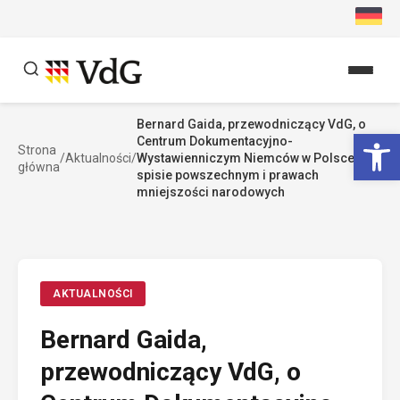
Przejdź
do
treści
Bernard Gaida, przewodniczący VdG, o
Szukaj
Ot
Centrum Dokumentacyjno-
Strona
Szukaj
/
Aktualności
/
Wystawienniczym Niemców w Polsce,
główna
spisie powszechnym i prawach
mniejszości narodowych
AKTUALNOŚCI
Bernard Gaida,
przewodniczący VdG, o