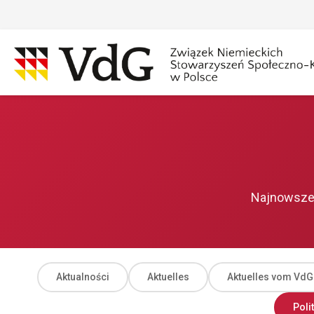
Przejdź
do
treści
Szukaj
Sz
Najnowsze 
Aktualności
Aktuelles
Aktuelles vom VdG
Poli