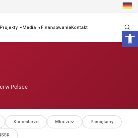
Projekty
Media
Finansowanie
Kontakt
Ot
ci w Polsce
Komentarze
Młodzież
Pamiętamy
ZNSSK