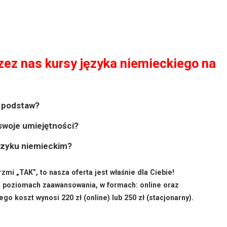
ez nas kursy języka niemieckiego na
d podstaw?
 swoje umiejętności?
ęzyku niemieckim?
mi „TAK”, to nasza oferta jest właśnie dla Ciebie!
h poziomach zaawansowania, w formach: online oraz
go koszt wynosi 220 zł (online) lub 250 zł (stacjonarny).