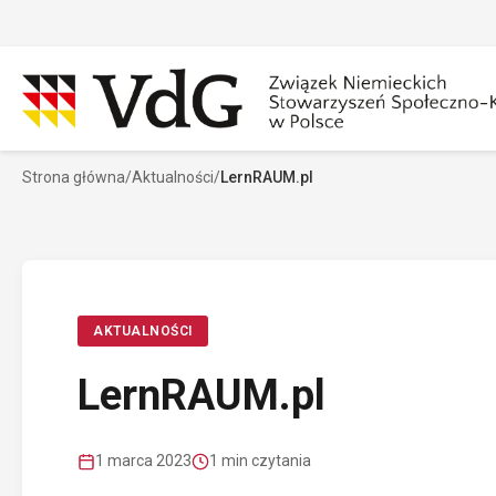
Przejdź
do
treści
Strona główna
/
Aktualności
/
LernRAUM.pl
Szukaj
Sz
AKTUALNOŚCI
LernRAUM.pl
1 marca 2023
1 min czytania