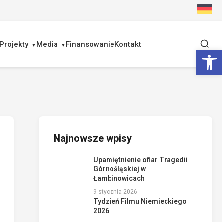
Projekty
Media
Finansowanie
Kontakt
Ot
Najnowsze wpisy
Upamiętnienie ofiar Tragedii
Górnośląskiej w
Łambinowicach
9 stycznia 2026
Tydzień Filmu Niemieckiego
2026